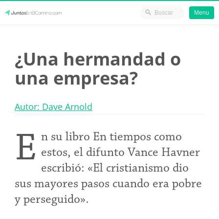
Menu
Skip
JuntosEnElCamino.com
to
¿Una hermandad o
content
una empresa?
Autor: Dave Arnold
E
n su libro En tiempos como
estos, el difunto Vance Havner
escribió: «El cristianismo dio
sus mayores pasos cuando era pobre
y perseguido».