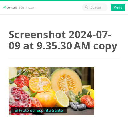
Menu
Skip
JuntosEnElCamino.com
to
Screenshot 2024-07-
content
09 at 9.35.30 AM copy