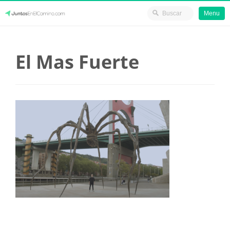
Menu
Skip
JuntosEnElCamino.com
to
El Mas Fuerte
content