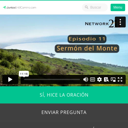
Menu
Skip
JuntosEnElCamino.com
to
content
SÍ, HICE LA ORACIÓN
ENVIAR PREGUNTA