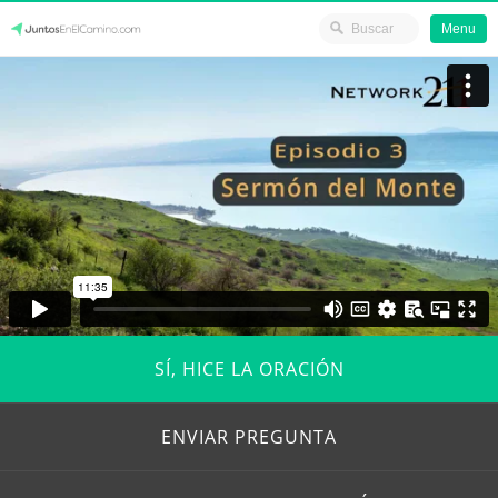
Menu
Skip
JuntosEnElCamino.com
to
content
SÍ, HICE LA ORACIÓN
ENVIAR PREGUNTA