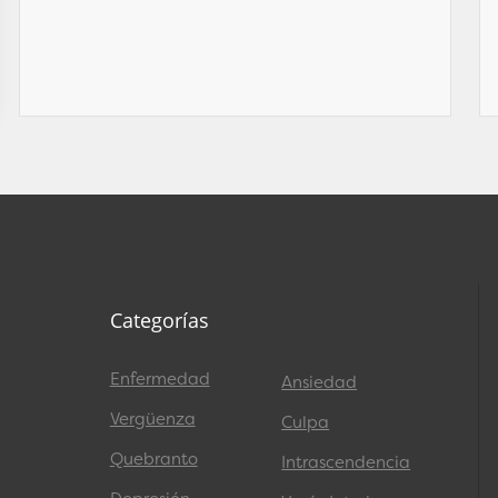
Categorías
Enfermedad
Ansiedad
Vergüenza
Culpa
Quebranto
Intrascendencia