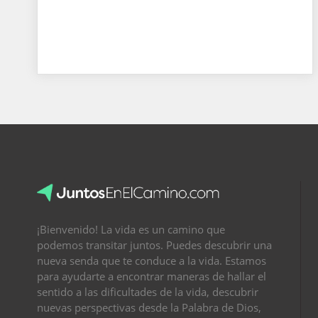
¡Bienvenido! La vida es un camino que
podemos transitar juntos. Puedes descubrir una
nueva senda que te conduce a la vida. Estamos
para ayudarte a encontrar maneras de hallar el
sentido a las dificultades de la vida, descubrir
nuevas perspectivas desde la Palabra de Dios,