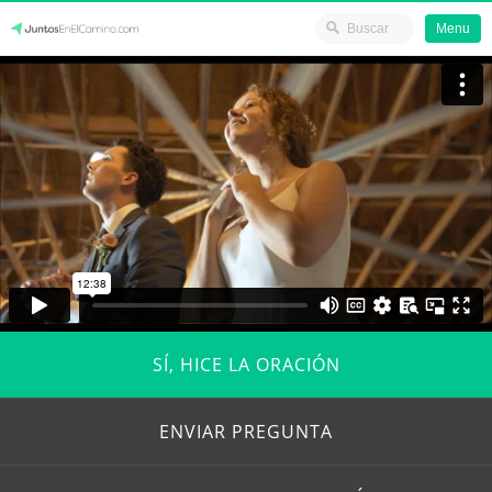
Menu
Skip
JuntosEnElCamino.com
to
content
SÍ, HICE LA ORACIÓN
ENVIAR PREGUNTA