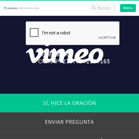
Menu
Skip
JuntosEnElCamino.com
to
content
SÍ, HICE LA ORACIÓN
ENVIAR PREGUNTA