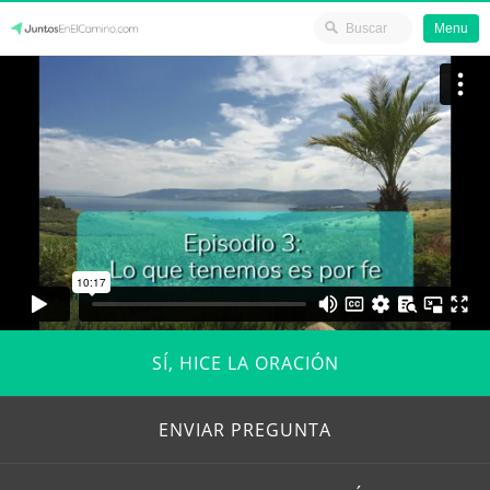
Menu
Skip
JuntosEnElCamino.com
to
content
SÍ, HICE LA ORACIÓN
ENVIAR PREGUNTA