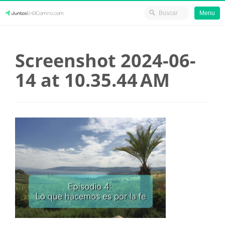
Menu
Skip
JuntosEnElCamino.com
to
Screenshot 2024-06-
content
14 at 10.35.44 AM