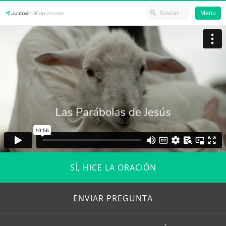
Menu
Skip
JuntosEnElCamino.com
to
content
SÍ, HICE LA ORACIÓN
ENVIAR PREGUNTA