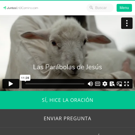
Menu
Skip
JuntosEnElCamino.com
to
content
SÍ, HICE LA ORACIÓN
ENVIAR PREGUNTA