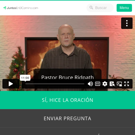
Menu
Skip
JuntosEnElCamino.com
to
content
SÍ, HICE LA ORACIÓN
ENVIAR PREGUNTA