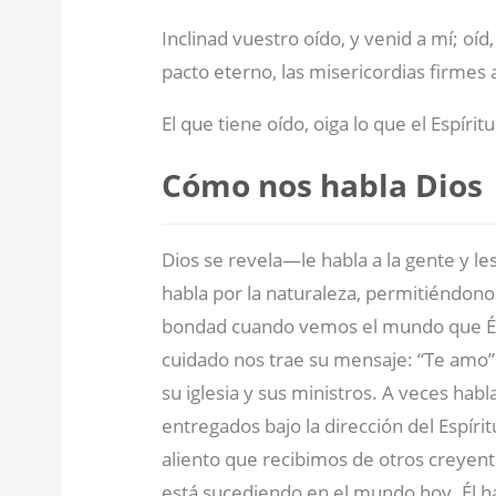
Inclinad vuestro oído, y venid a mí; oíd
pacto eterno, las misericordias firmes a
El que tiene oído, oiga lo que el Espíritu 
Cómo nos habla Dios
Dios se revela—le habla a la gente y l
habla por la naturaleza, permitiéndonos
bondad cuando vemos el mundo que Él 
cuidado nos trae su mensaje: “Te amo”. 
su iglesia y sus ministros. A veces hab
entregados bajo la dirección del Espírit
aliento que recibimos de otros creyente
está sucediendo en el mundo hoy. Él hab