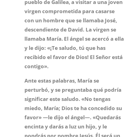
pueblo de Galilea,
a visitar a una joven
virgen comprometida para casarse
con un hombre que se llamaba José,
descendiente de David. La virgen se
llamaba María.
El ángel se acercó a ella
y le dijo:
«¡Te saludo, tú que has
recibido el favor de Dios! El Señor está
contigo».
Ante estas palabras, María se
perturbó, y se preguntaba qué podría
significar este saludo. «
No tengas
miedo, María; Dios te ha concedido su
favor» —le dijo el ángel—. «
Quedarás
encinta y darás a luz un hijo, y le
pondrás por nombre Jesús.
Él será un