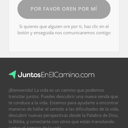
POR FAVOR OREN POR MÍ
Si quieres que alguien ore por ti, haz clic en el
botón y enseguida nos comunicaremos contigo
¡Bienvenido! La vida es un camino que podemos
transitar juntos. Puedes descubrir una nueva senda que
te conduce a la vida. Estamos para ayudarte a encontrar
maneras de hallar el sentido a las dificultades de la vida,
descubrir nuevas perspectivas desde la Palabra de Dios,
la Biblia, y conectarte con otros que están transitando
juntos el camino de la vida.