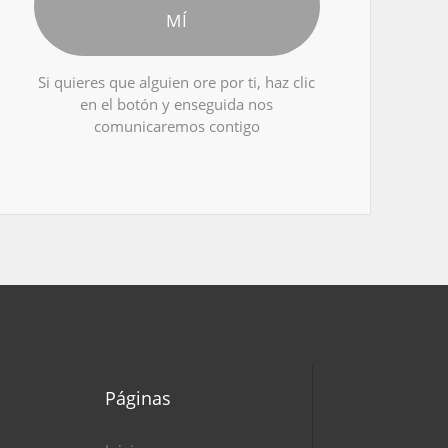
MÍ
Si quieres que alguien ore por ti, haz clic
en el botón y enseguida nos
comunicaremos contigo
Páginas