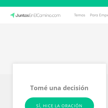
Temas
Para Emp
Skip
to
JuntosEnElCamino.com
content
Tomé una decisión
SÍ, HICE LA ORACIÓN