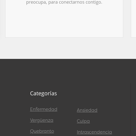
preocupa, para conectarnos contigo.
Categorías
Enfermedad
Ansiedad
Vergüenza
Culpa
Quebranto
Intrascendencia