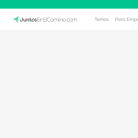
Temas
Para Emp
Skip
to
JuntosEnElCamino.com
content