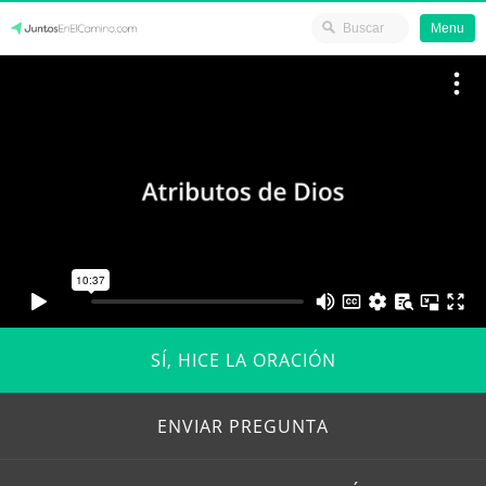
Menu
Skip
JuntosEnElCamino.com
to
content
SÍ, HICE LA ORACIÓN
ENVIAR PREGUNTA