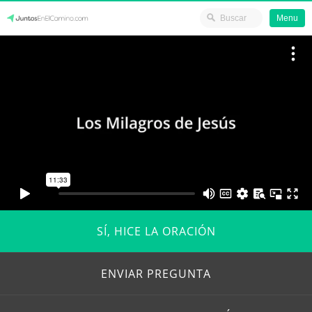
Menu
Skip
JuntosEnElCamino.com
to
content
SÍ, HICE LA ORACIÓN
ENVIAR PREGUNTA