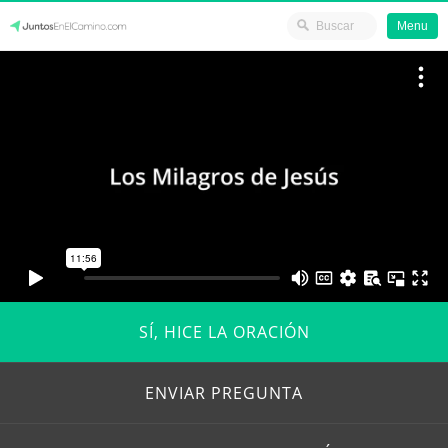
Menu
Skip
JuntosEnElCamino.com
to
content
SÍ, HICE LA ORACIÓN
ENVIAR PREGUNTA