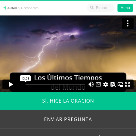
Menu
Skip
JuntosEnElCamino.com
to
content
SÍ, HICE LA ORACIÓN
ENVIAR PREGUNTA