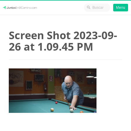
Menu
Skip
JuntosEnElCamino.com
to
Screen Shot 2023-09-
content
26 at 1.09.45 PM