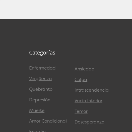
Categorías
Enfermedad
Ansiedad
Vergüenza
Culpa
Quebranto
Intrascendencia
Depresión
Vacío Interior
Muerte
Temor
Amor Condicional
Desesperanza
Engaño