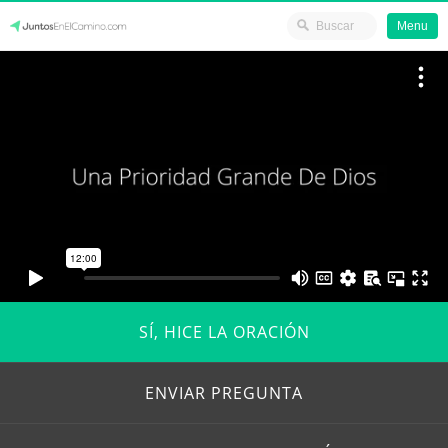
Menu
Skip
JuntosEnElCamino.com
to
content
SÍ, HICE LA ORACIÓN
ENVIAR PREGUNTA