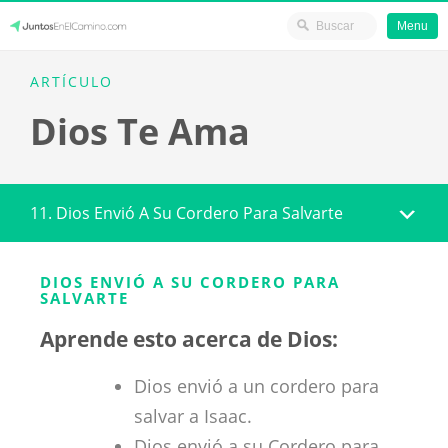
Menu
Skip
JuntosEnElCamino.com
ARTÍCULO
to
Dios Te Ama
content
11. Dios Envió A Su Cordero Para Salvarte
DIOS ENVIÓ A SU CORDERO PARA
SALVARTE
Aprende esto acerca de Dios:
Dios envió a un cordero para
salvar a Isaac.
Dios envió a su Cordero para