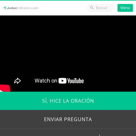
Menu
Skip
JuntosEnElCamino.com
to
content
SÍ, HICE LA ORACIÓN
ENVIAR PREGUNTA