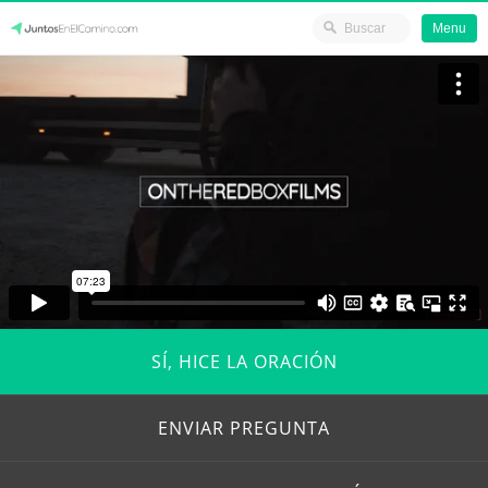
Menu
Skip
JuntosEnElCamino.com
to
content
SÍ, HICE LA ORACIÓN
ENVIAR PREGUNTA