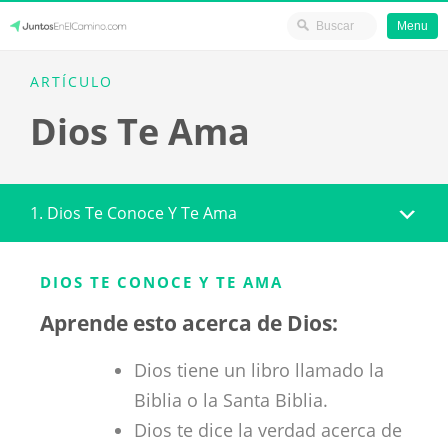
Menu
Skip
JuntosEnElCamino.com
ARTÍCULO
to
Dios Te Ama
content
1. Dios Te Conoce Y Te Ama
DIOS TE CONOCE Y TE AMA
Aprende esto acerca de Dios:
Dios tiene un libro llamado la
Biblia o la Santa Biblia.
Dios te dice la verdad acerca de