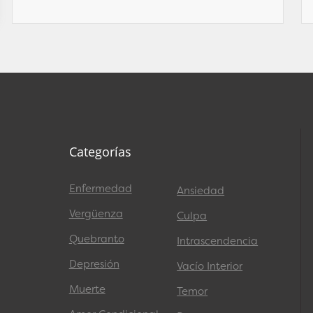
Categorías
Enfermedad
Ansiedad
Vergüenza
Culpa
Quebranto
Intrascendencia
Depresión
Vacío Interior
Muerte
Temor