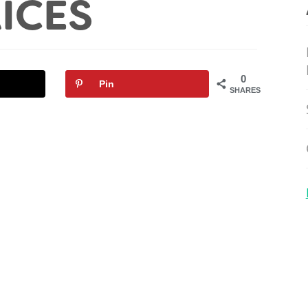
ÍCES
0
Pin
SHARES