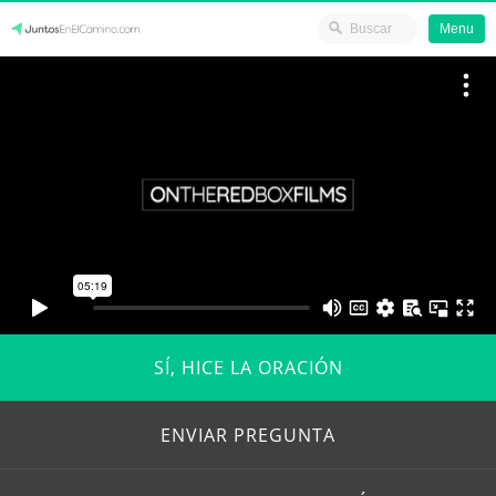
Menu
Skip
JuntosEnElCamino.com
to
content
SÍ, HICE LA ORACIÓN
ENVIAR PREGUNTA