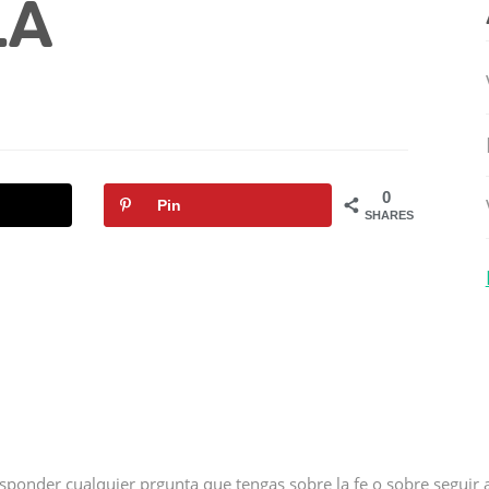
LA
0
Pin
SHARES
sponder cualquier prgunta que tengas sobre la fe o sobre seguir