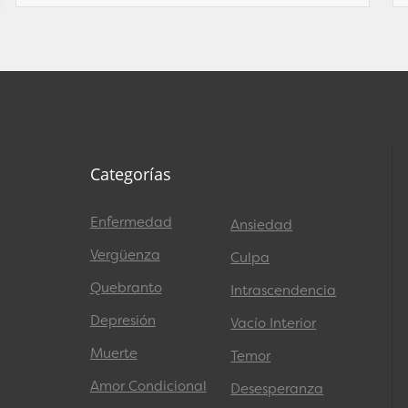
Categorías
Enfermedad
Ansiedad
Vergüenza
Culpa
Quebranto
Intrascendencia
Depresión
Vacío Interior
Muerte
Temor
Amor Condicional
Desesperanza