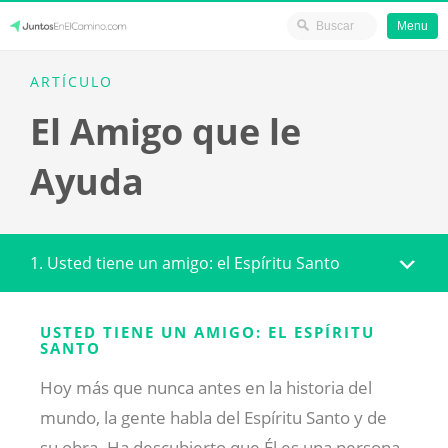
Menu
Skip
JuntosEnElCamino.com
ARTÍCULO
to
El Amigo que le
content
Ayuda
1. Usted tiene un amigo: el Espíritu Santo
USTED TIENE UN AMIGO: EL ESPÍRITU
SANTO
Hoy más que nunca antes en la historia del
mundo, la gente habla del Espíritu Santo y de
su obra. Ha descubierto que Él es una persona