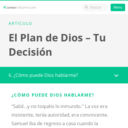
Menu
Skip
JuntosEnElCamino.com
ARTÍCULO
to
El Plan de Dios – Tu
content
Decisión
6. ¿Cómo puede Dios hablarme?
¿CÓMO PUEDE DIOS HABLARME?
“Salid…y no toquéis lo inmundo.” La voz era
insistente, tenía autoridad, era convincente.
Samuel iba de regreso a casa cuando la