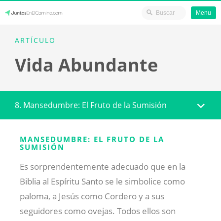
Menu
Skip
JuntosEnElCamino.com
ARTÍCULO
to
Vida Abundante
content
8. Mansedumbre: El Fruto de la Sumisión
MANSEDUMBRE: EL FRUTO DE LA
SUMISIÓN
Es sorprendentemente adecuado que en la
Biblia al Espíritu Santo se le simbolice como
paloma, a Jesús como Cordero y a sus
seguidores como ovejas. Todos ellos son