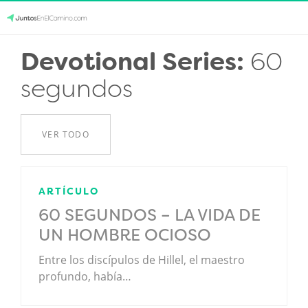
Skip
Devotional Series:
60
JuntosEnElCamino.com
to
segundos
content
VER TODO
ARTÍCULO
60 SEGUNDOS – LA VIDA DE
UN HOMBRE OCIOSO
Entre los discípulos de Hillel, el maestro
profundo, había…