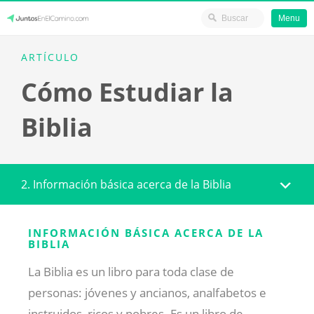
Menu
Skip
JuntosEnElCamino.com
ARTÍCULO
to
Cómo Estudiar la
content
Biblia
2. Información básica acerca de la Biblia
INFORMACIÓN BÁSICA ACERCA DE LA
BIBLIA
La Biblia es un libro para toda clase de
personas: jóvenes y ancianos, analfabetos e
instruidos, ricos y pobres. Es un libro de