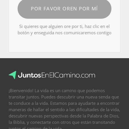
POR FAVOR OREN POR MÍ
Si quieres que alguien ore por ti, haz clic en el
botón y enseguida nos comunicaremos contigo
¡Bienvenido! La vida es un camino que podemos
transitar juntos. Puedes descubrir una nueva senda que
te conduce a la vida. Estamos para ayudarte a encontrar
maneras de hallar el sentido a las dificultades de la vida,
descubrir nuevas perspectivas desde la Palabra de Dios,
la Biblia, y conectarte con otros que están transitando
juntos el camino de la vida.