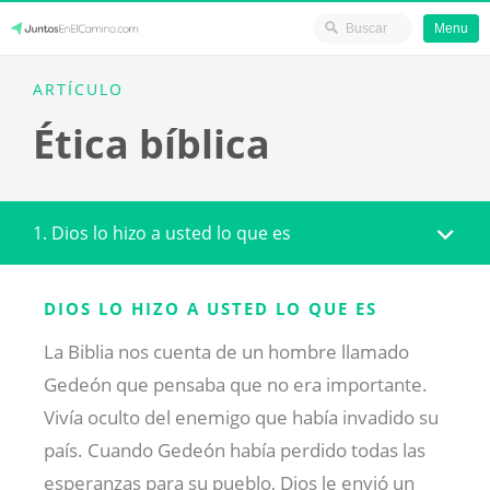
Menu
Skip
JuntosEnElCamino.com
ARTÍCULO
to
Ética bíblica
content
1. Dios lo hizo a usted lo que es
DIOS LO HIZO A USTED LO QUE ES
La Biblia nos cuenta de un hombre llamado
Gedeón que pensaba que no era importante.
Vivía oculto del enemigo que había invadido su
país. Cuando Gedeón había perdido todas las
esperanzas para su pueblo, Dios le envió un