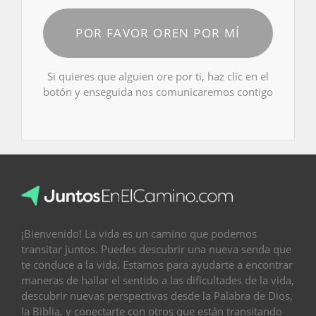
POR FAVOR OREN POR MÍ
Si quieres que alguien ore por ti, haz clic en el
botón y enseguida nos comunicaremos contigo
¡Bienvenido! La vida es un camino que podemos
transitar juntos. Puedes descubrir una nueva senda que
te conduce a la vida. Estamos para ayudarte a encontrar
maneras de hallar el sentido a las dificultades de la vida,
descubrir nuevas perspectivas desde la Palabra de Dios,
la Biblia, y conectarte con otros que están transitando