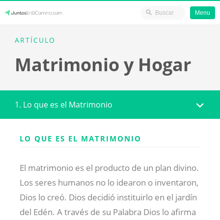
Menu
Skip
JuntosEnElCamino.com
ARTÍCULO
to
Matrimonio y Hogar
content
1. Lo que es el Matrimonio
LO QUE ES EL MATRIMONIO
El matrimonio es el producto de un plan divino.
Los seres humanos no lo idearon o inventaron,
Dios lo creó. Dios decidió instituirlo en el jardín
del Edén. A través de su Palabra Dios lo afirma