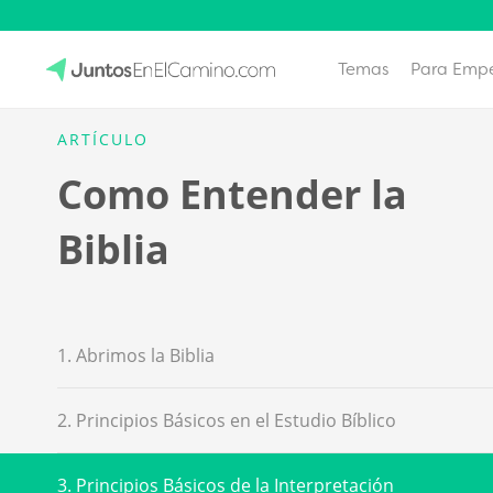
Temas
Para Emp
Skip
to
JuntosEnElCamino.com
ARTÍCULO
content
Como Entender la
Biblia
1. Abrimos la Biblia
2. Principios Básicos en el Estudio Bíblico
3. Principios Básicos de la Interpretación