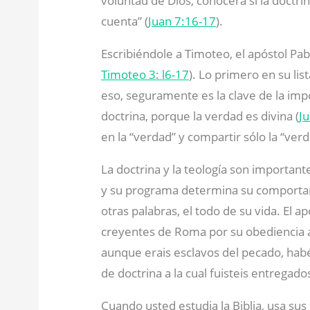
voluntad de Dios, conocerá si la doctrin
cuenta” (
Juan 7:16-17
).
Escribiéndole a Timoteo, el apóstol Pabl
Timoteo 3: l6-17
). Lo primero en su lis
eso, seguramente es la clave de la impo
doctrina, porque la verdad es divina (
J
en la “verdad” y compartir sólo la “verd
La doctrina y la teología son importan
y su programa determina su comportami
otras palabras, el todo de su vida. El a
creyentes de Roma por su obediencia a 
aunque erais esclavos del pecado, hab
de doctrina a la cual fuisteis entregados
Cuando usted estudia la Biblia, usa su