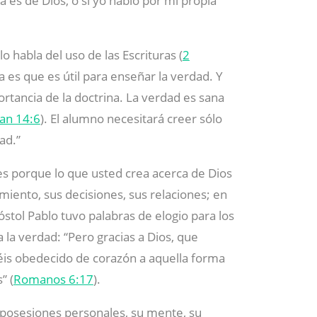
a es de Dios, o si yo hablo por mi propia
o habla del uso de las Escrituras (
2
ta es que es útil para enseñar la verdad. Y
rtancia de la doctrina. La verdad es sana
uan 14:6
). El alumno necesitará creer sólo
ad.”
tes porque lo que usted crea acerca de Dios
ento, sus decisiones, sus relaciones; en
póstol Pablo tuvo palabras de elogio para los
la verdad: “Pero gracias a Dios, que
éis obedecido de corazón a aquella forma
” (
Romanos 6:17
).
s posesiones personales, su mente, su