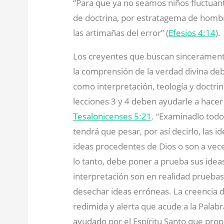
“Para que ya no seamos niños fluctuant
de doctrina, por estratagema de homb
las artimañas del error” (
Efesios 4:14
).
Los creyentes que buscan sinceramente
la comprensión de la verdad divina d
como interpretación, teología y doctrin
lecciones 3 y 4 deben ayudarle a hacer 
Tesalonicenses 5:21
. “Examinadlo todo
tendrá que pesar, por así decirlo, las 
ideas procedentes de Dios o son a ve
lo tanto, debe poner a prueba sus ideas 
interpretación son en realidad pruebas
desechar ideas erróneas. La creencia 
redimida y alerta que acude a la Palabra
ayudado por el Espíritu Santo que pro