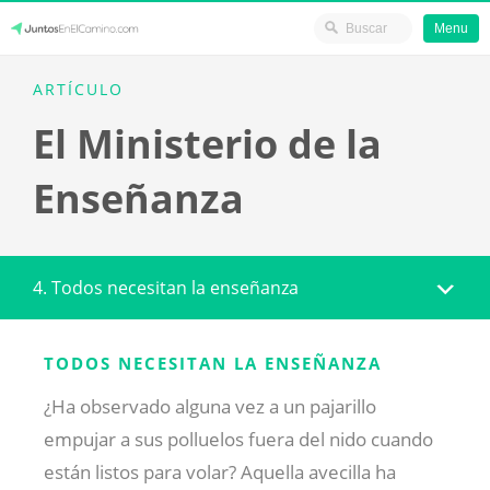
Menu
Skip
JuntosEnElCamino.com
ARTÍCULO
to
El Ministerio de la
content
Enseñanza
4. Todos necesitan la enseñanza
TODOS NECESITAN LA ENSEÑANZA
¿Ha observado alguna vez a un pajarillo
empujar a sus polluelos fuera del nido cuando
están listos para volar? Aquella avecilla ha