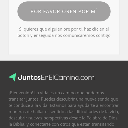
POR FAVOR OREN POR MÍ
Si quieres que alguien ore por ti, haz clic en el
botón y enseguida nos comunicaremos contigo
¡Bienvenido! La vida es un camino que podemos
transitar juntos. Puedes descubrir una nueva senda que
te conduce a la vida. Estamos para ayudarte a encontrar
maneras de hallar el sentido a las dificultades de la vida,
descubrir nuevas perspectivas desde la Palabra de Dios,
la Biblia, y conectarte con otros que están transitando