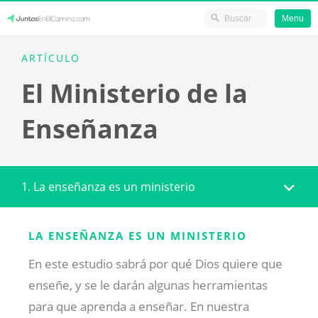
Menu
Skip
JuntosEnElCamino.com
ARTÍCULO
to
El Ministerio de la
content
Enseñanza
1. La enseñanza es un ministerio
LA ENSEÑANZA ES UN MINISTERIO
En este estudio sabrá por qué Dios quiere que
enseñe, y se le darán algunas herramientas
para que aprenda a enseñar. En nuestra