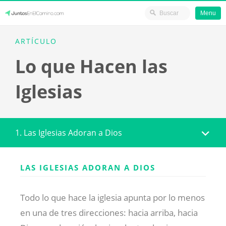
Menu
Skip
JuntosEnElCamino.com
ARTÍCULO
to
Lo que Hacen las
content
Iglesias
1. Las Iglesias Adoran a Dios
LAS IGLESIAS ADORAN A DIOS
Todo lo que hace la iglesia apunta por lo menos
en una de tres direcciones: hacia arriba, hacia