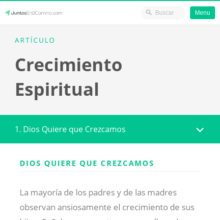
Menu
Skip
JuntosEnElCamino.com
ARTÍCULO
to
Crecimiento
content
Espiritual
1. Dios Quiere que Crezcamos
DIOS QUIERE QUE CREZCAMOS
La mayoría de los padres y de las madres
observan ansiosamente el crecimiento de sus