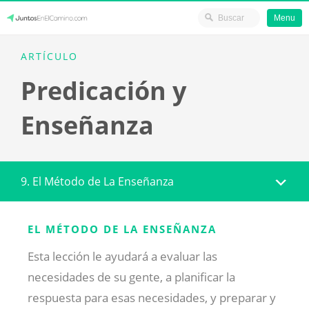
Menu
Skip
JuntosEnElCamino.com
ARTÍCULO
to
Predicación y
content
Enseñanza
9. El Método de La Enseñanza
EL MÉTODO DE LA ENSEÑANZA
Esta lección le ayudará a evaluar las
necesidades de su gente, a planificar la
respuesta para esas necesidades, y preparar y