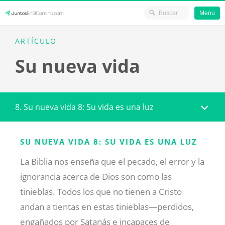
Menu
Skip
JuntosEnElCamino.com
ARTÍCULO
to
Su nueva vida
content
8. Su nueva vida 8: Su vida es una luz
SU NUEVA VIDA 8: SU VIDA ES UNA LUZ
La Biblia nos enseña que el pecado, el error y la
ignorancia acerca de Dios son como las
tinieblas. Todos los que no tienen a Cristo
andan a tientas en estas tinieblas―perdidos,
engañados por Satanás e incapaces de