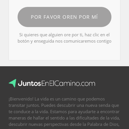
POR FAVOR OREN POR MÍ
Si quieres que alguien ore por ti, haz clic en el
botón y enseguida nos comunicaremos contigo
¡Bienvenido! La vida es un camino que podemos
transitar juntos. Puedes descubrir una nueva senda que
te conduce a la vida. Estamos para ayudarte a encontrar
maneras de hallar el sentido a las dificultades de la vida,
descubrir nuevas perspectivas desde la Palabra de Dios,