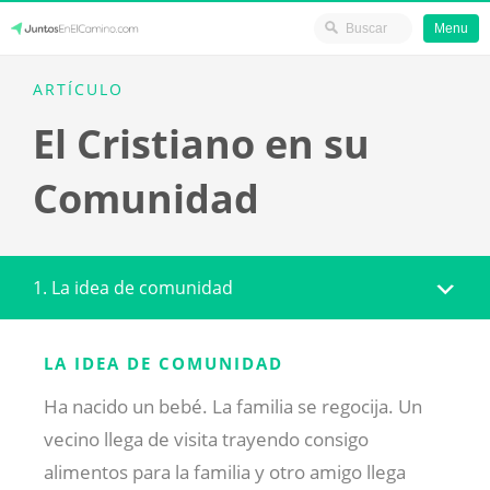
Menu
Skip
JuntosEnElCamino.com
ARTÍCULO
to
El Cristiano en su
content
Comunidad
1. La idea de comunidad
LA IDEA DE COMUNIDAD
Ha nacido un bebé. La familia se regocija. Un
vecino llega de visita trayendo consigo
alimentos para la familia y otro amigo llega