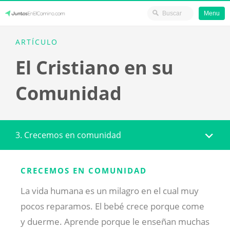
Menu
Skip
JuntosEnElCamino.com
ARTÍCULO
to
El Cristiano en su
content
Comunidad
3. Crecemos en comunidad
CRECEMOS EN COMUNIDAD
La vida humana es un milagro en el cual muy
pocos reparamos. El bebé crece porque come
y duerme. Aprende porque le enseñan muchas