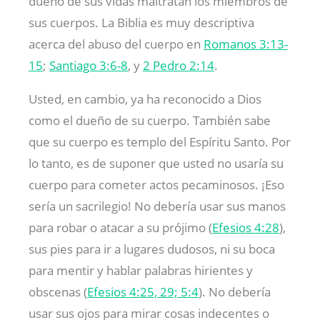
dueño de sus vidas maltratan los miembros de
sus cuerpos. La Biblia es muy descriptiva
acerca del abuso del cuerpo en
Romanos 3:13-
15
;
Santiago 3:6-8
, y
2 Pedro 2:14
.
Usted, en cambio, ya ha reconocido a Dios
como el dueño de su cuerpo. También sabe
que su cuerpo es templo del Espíritu Santo. Por
lo tanto, es de suponer que usted no usaría su
cuerpo para cometer actos pecaminosos. ¡Eso
sería un sacrilegio! No debería usar sus manos
para robar o atacar a su prójimo (
Efesios 4:28
),
sus pies para ir a lugares dudosos, ni su boca
para mentir y hablar palabras hirientes y
obscenas (
Efesios 4:25, 29; 5:4
). No debería
usar sus ojos para mirar cosas indecentes o