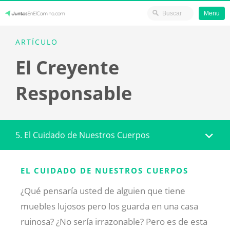
Menu
Skip
JuntosEnElCamino.com
ARTÍCULO
to
El Creyente
content
Responsable
5. El Cuidado de Nuestros Cuerpos
EL CUIDADO DE NUESTROS CUERPOS
¿Qué pensaría usted de alguien que tiene
muebles lujosos pero los guarda en una casa
ruinosa? ¿No sería irrazonable? Pero es de esta