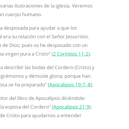
arias ilustraciones de la iglesia. Veremos
y un cuerpo humano.
una desposada para ayudar a que los
era su relación con el Señor Jesucristo.
lo de Dios; pues os he desposado con un
 virgen pura a Cristo” (
2 Corintios 11:2
).
 describir las bodas del Cordero (Cristo) y
alegrémonos y démosle gloria; porque han
posa se ha preparado” (
Apocalipsis 19:7–8
).
itor del libro de Apocalipsis diciéndole:
la esposa del Cordero” (
Apocalipsis 21:9
).
a de Cristo para ayudarnos a entender