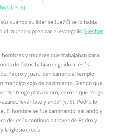
hos 1:3–9
).
ús cuando su líder se fue? Él se lo había
do el mundo y predicar el evangelio (
Hechos
de hombres y mujeres que trabajaban para
lgunos de éstos habían seguido a Jesús
llos, Pedro y Juan, iban camino al templo
un mendigo cojo de nacimiento. Siendo que
jo: “No tengo plata ni oro, pero lo que tengo
azaret, levántate y anda” (v. 6). Pedro lo
se. El hombre se fue caminando, saltando y
bra de Jesús continuó a través de Pedro y
 la iglesia crecía.