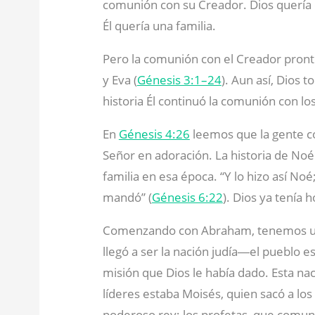
comunión con su Creador. Dios quería
Él quería una familia.
Pero la comunión con el Creador pront
y Eva (
Génesis 3:1–24
). Aun así, Dios t
historia Él continuó la comunión con lo
En
Génesis 4:26
leemos que la gente c
Señor en adoración. La historia de Noé
familia en esa época. “Y lo hizo así No
mandó” (
Génesis 6:22
). Dios ya tenía
Comenzando con Abraham, tenemos un r
llegó a ser la nación judía―el pueblo e
misión que Dios le había dado. Esta nac
líderes estaba Moisés, quien sacó a los 
poderoso rey; los profetas, que comuni